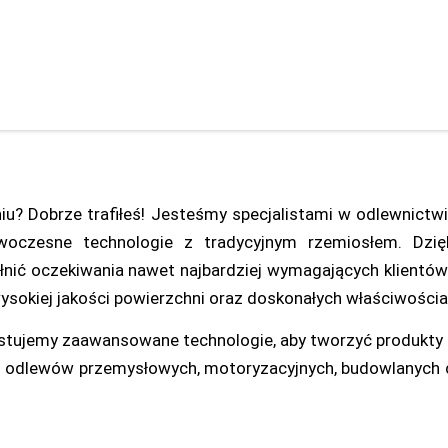
iu? Dobrze trafiłeś! Jesteśmy specjalistami w odlewnictw
woczesne technologie z tradycyjnym rzemiosłem. Dz
łnić oczekiwania nawet najbardziej wymagających klient
wysokiej jakości powierzchni oraz doskonałych właściwośc
ystujemy zaawansowane technologie, aby tworzyć produkty
sz odlewów przemysłowych, motoryzacyjnych, budowlanych 