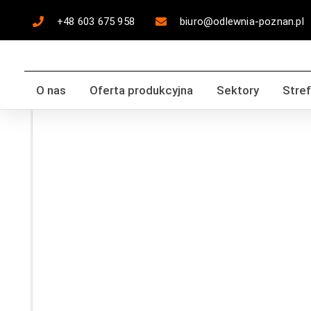
+48 603 675 958
biuro@odlewnia-poznan.pl
O nas
Oferta produkcyjna
Sektory
Stref