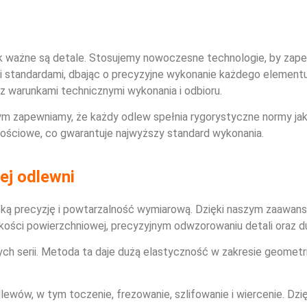
k ważne są detale. Stosujemy nowoczesne technologie, by zapew
mi standardami, dbając o precyzyjne wykonanie każdego elemen
z warunkami technicznymi wykonania i odbioru.
yjnym zapewniamy, że każdy odlew spełnia rygorystyczne normy
łościowe, co gwarantuje najwyższy standard wykonania.
ej odlewni
ką precyzję i powtarzalność wymiarową. Dzięki naszym zaaw
akości powierzchniowej, precyzyjnym odwzorowaniu detali oraz d
łych serii. Metoda ta daje dużą elastyczność w zakresie geomet
lewów, w tym toczenie, frezowanie, szlifowanie i wiercenie.