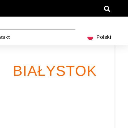
Español
Svenska
Dansk
Polski
ntakt
A ALUMINIUM
BIAŁYSTOK
ewnicze aluminium w Białymstoku