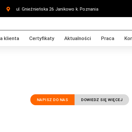
ul. Gnieźnieńska 26 Janikowo k. Poznania
a klienta
Certyfikaty
Aktualności
Praca
Ko
ODLEWNI
Usługi odl
NAPISZ DO NAS
DOWIEDZ SIĘ WIĘCEJ