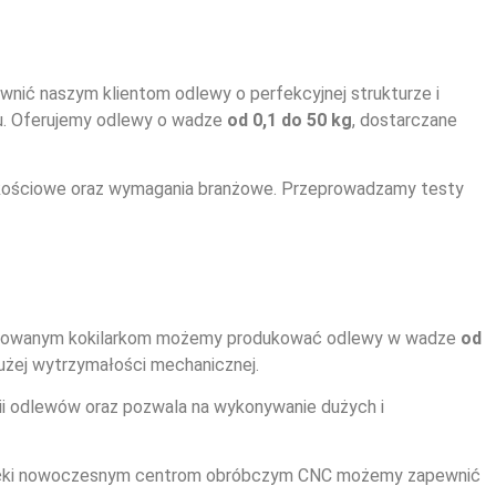
nić naszym klientom odlewy o perfekcyjnej strukturze i
tu. Oferujemy odlewy o wadze
od 0,1 do 50 kg
, dostarczane
 jakościowe oraz wymagania branżowe. Przeprowadzamy testy
ansowanym kokilarkom możemy produkować odlewy w wadze
od
użej wytrzymałości mechanicznej.
rii odlewów oraz pozwala na wykonywanie dużych i
 Dzięki nowoczesnym centrom obróbczym CNC możemy zapewnić