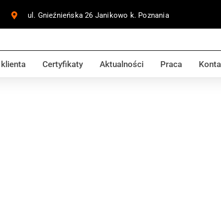
ul. Gnieźnieńska 26 Janikowo k. Poznania
 klienta
Certyfikaty
Aktualności
Praca
Konta