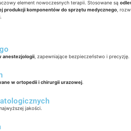
uczowy element nowoczesnych terapii. Stosowane są
odle
ej produkcji komponentów do sprzętu medycznego
, rozw
j
.
ego
anestezjologii
, zapewniające bezpieczeństwo i precyzję.
h
ne w ortopedii i chirurgii urazowej
.
atologicznych
najwyższej jakości.
h