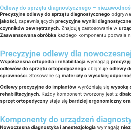
Odlewy do sprzętu diagnostycznego – niezawodność
Precyzyjne odlewy do sprzętu diagnostycznego
odgrywaj
jakości
, zapewniających
precyzyjne wyniki diagnostyczn
czynników zewnętrznych
. Znajdują zastosowanie w
urząd
Zaawansowana obróbka
każdego komponentu pozwala 
Precyzyjne odlewy dla nowoczesnej o
Współczesna ortopedia i rehabilitacja
wymagają
precyzy
odlewów do sprzętu ortopedycznego
obejmuje
odlewy do
sprawności
. Stosowane są
materiały o wysokiej odpornoś
Odlewy precyzyjne do implantów
wyróżniają się
wysoką 
rehabilitacyjnych
. Każdy komponent tworzony jest z
dbało
sprzęt ortopedyczny
staje się
bardziej ergonomiczny or
Komponenty do urządzeń diagnosty
Nowoczesna diagnostyka i anestezjologia
wymagają
nie