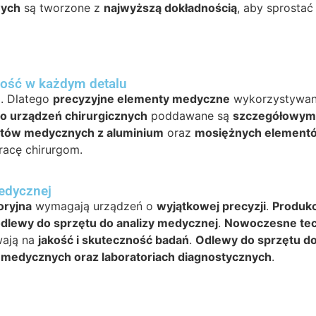
wych
są tworzone z
najwyższą dokładnością
, aby sprosta
łość w każdym detalu
e
. Dlatego
precyzyjne elementy medyczne
wykorzystywane
o urządzeń chirurgicznych
poddawane są
szczegółowym
ów medycznych z aluminium
oraz
mosiężnych element
pracę chirurgom.
medycznej
oryjna
wymagają urządzeń o
wyjątkowej precyzji
.
Produkc
dlewy do sprzętu do analizy medycznej
.
Nowoczesne tec
wają na
jakość i skuteczność badań
.
Odlewy do sprzętu d
medycznych oraz laboratoriach diagnostycznych
.