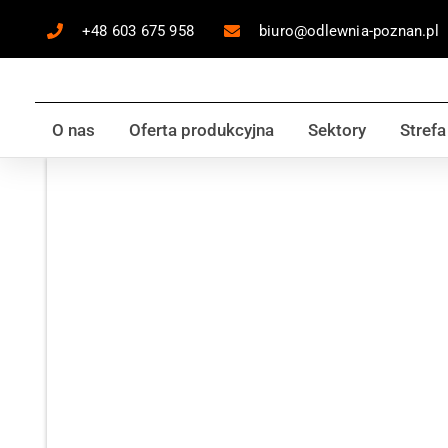
+48 603 675 958
biuro@odlewnia-poznan.pl
O nas
Oferta produkcyjna
Sektory
Strefa