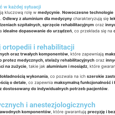
 w każdej sytuacji
ą kluczową rolę w
medycynie
.
Nowoczesne technologie
e
.
Odlewy z aluminium dla medycyny
charakteryzują się
le
zeniach szpitalnych, sprzęcie rehabilitacyjnym
oraz
inny
na
idealne dopasowanie do urządzeń
, co przekłada się na
rtopedii i rehabilitacji
jnych oraz trwałych komponentów
, które zapewniają
maks
 protez medycznych, stelaży rehabilitacyjnych
oraz
inny
ci na zużycie
, takie jak
aluminium i mosiądz
, które gwara
dokładnością wykonania
, co pozwala na ich
szerokie zas
ścią o detale
, co zapewnia
maksymalną funkcjonalność i
az dostosowany do indywidualnych potrzeb pacjentów
.
cznych i anestezjologicznych
zawodnych komponentów
, które gwarantują
precyzję i b