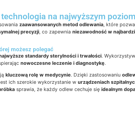
technologia na najwyższym poziom
sowania
zaawansowanych metod odlewania
, które pozwa
ymalnej precyzji
, co zapewnia
niezawodność w najbardzi
tórej możesz polegać
najwyższe standardy sterylności i trwałości
. Wykorzysty
spierając
nowoczesne leczenie i diagnostykę
.
ją
kluczową rolę w medycynie
. Dzięki zastosowaniu
odle
jest ich szerokie wykorzystanie w
urządzeniach szpitalnyc
bróbka
sprawia, że każdy odlew cechuje się
idealnym dop