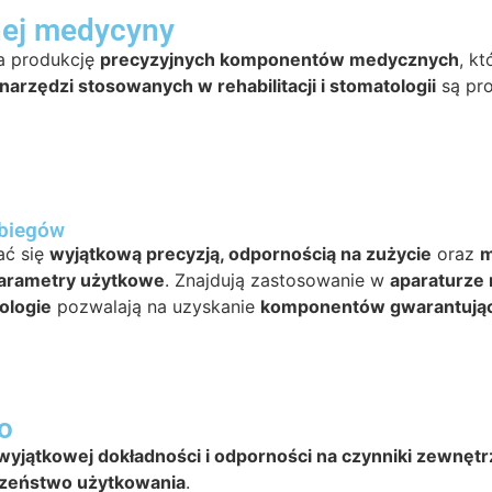
nej medycyny
a produkcję
precyzyjnych komponentów medycznych
, kt
narzędzi stosowanych w rehabilitacji i stomatologii
są pr
abiegów
ać się
wyjątkową precyzją, odpornością na zużycie
oraz
m
parametry użytkowe
. Znajdują zastosowanie w
aparaturze 
ologie
pozwalają na uzyskanie
komponentów gwarantując
o
wyjątkowej dokładności i odporności na czynniki zewnęt
czeństwo użytkowania
.