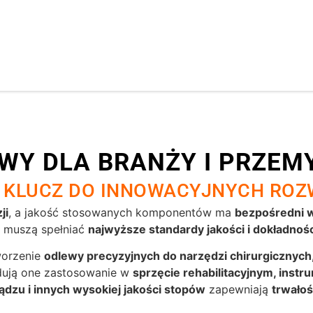
WY DLA BRANŻY I PRZE
 KLUCZ DO INNOWACYJNYCH ROZ
ji
, a jakość stosowanych komponentów ma
bezpośredni 
muszą spełniać
najwyższe standardy jakości i dokładnośc
worzenie
odlewy precyzyjnych do narzędzi chirurgicznyc
jdują one zastosowanie w
sprzęcie rehabilitacyjnym, inst
dzu i innych wysokiej jakości stopów
zapewniają
trwałoś