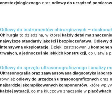
anestezjologicznego
oraz
odlewy do urządzeń pomiaro
Odlewy do instrumentów chirurgicznych – doskona
Chirurgia
to dziedzina, w której
każdy detal ma znaczeni
najwyższe standardy jakości i bezpieczeństwa
.
Odlewy d
intensywną eksploatację
. Dzięki zastosowaniu
komponent
trwałych, a jednocześnie lekkich konstrukcji
, co ułatwia 
Odlewy do sprzętu ultrasonograficznego i analizy 
Ultrasonografia oraz zaawansowana diagnostyka laborat
również
odlewy do urządzeń ultrasonograficznych
oraz
o
najbardziej skomplikowanych komponentów
, które wpły
każdej sytuacji
, co ma kluczowe znaczenie w
placówkach 