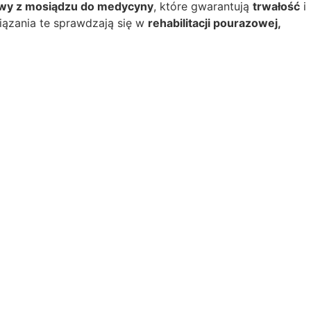
wy z mosiądzu do medycyny
, które gwarantują
trwałość
i
iązania te sprawdzają się w
rehabilitacji pourazowej,